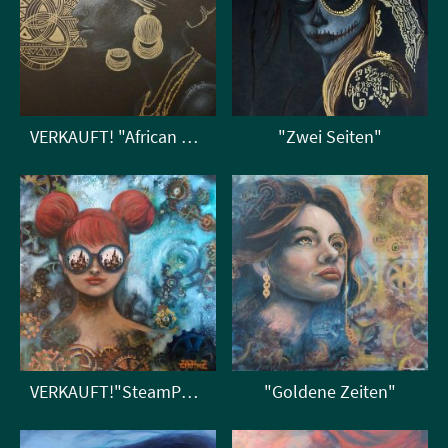
VERKAUFT! "African Vibes"
"Zwei Seiten"
VERKAUFT!"SteamPunk Girl"
"Goldene Zeiten"