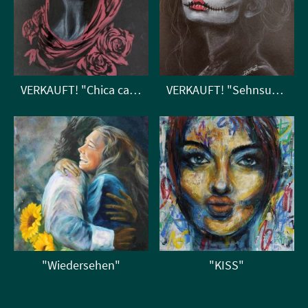
VERKAUFT! "Chica calavera con rosas"
VERKAUFT! "Sehnsucht" (in Galerie kunstliebtmut)
"Wiedersehen"
"KISS"