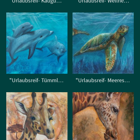
"Urlaubsreif- Kaugummi"
"Urlaubsreif- Wellness"
"Urlaubsreif- Tümmlertrio"
"Urlaubsreif- Meeresschildkrötendoppel"