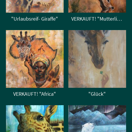
"Urlaubsreif- Giraffe"
VERKAUFT! "Mutterliebe"
VERKAUFT! "Africa"
"Glück"