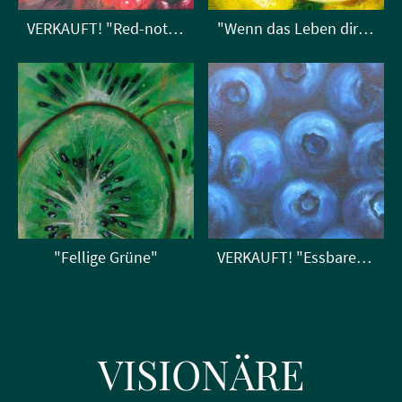
VERKAUFT! "Red-not-HotChilliPeppers"
"Wenn das Leben dir Zitronen gibt..."
"Fellige Grüne"
VERKAUFT! "Essbares Blau"
VISIONÄRE