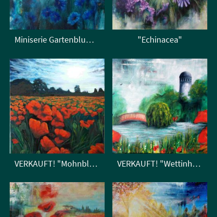
Miniserie Gartenblumen 3/3
"Echinacea"
VERKAUFT! "Mohnblumenfeld"
VERKAUFT! "Wettinhain"