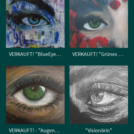
VERKAUFT! "BlueEyes-StreetArt"
VERKAUFT! "Grünes Leuchten"
VERKAUFT! - "Augenblick"
"Visionärin"