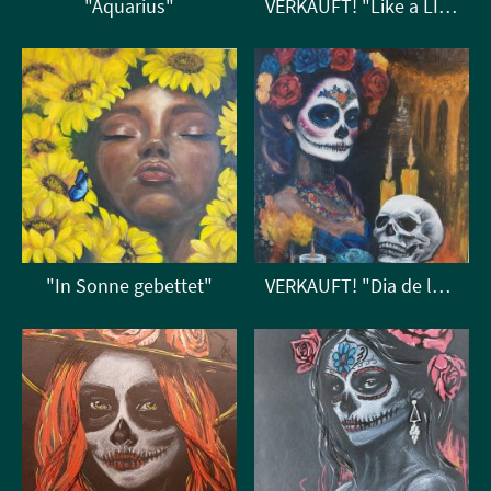
"Aquarius"
VERKAUFT! "Like a LION- strong, brave & majestic"
"In Sonne gebettet"
VERKAUFT! "Dia de los muertos"